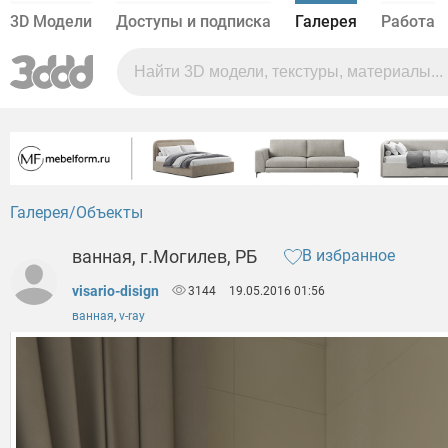
3D Модели
Доступы и подписка
Галерея
Работа
Галерея
Объекты
ванная, г.Могилев, РБ
В избранное
visario-disign
3144
19.05.2016 01:56
ванная
,
v-ray