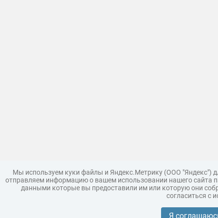
Мы используем куки файлы и Яндекс.Метрику (ООО "Яндекс") 
отправляем информацию о вашем использовании нашего сайта па
данными которые вы предоставили им или которую они собр
согласиться с 
Загрузить модель
Правила
Поддержка
Царь 3D г
Коллекции моделей
Я соглашаюс