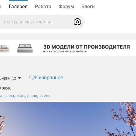
а
Галерея
Работа
Форум
Блоги
В избранное
Бирки (2)
3 09:46
я
,
цветы
,
закат
,
трава
,
зелень