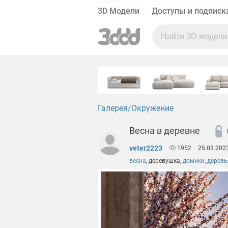
3D Модели
Доступы и подписк
Галерея
Окружение
Весна в деревне
veter2223
1952
25.03.202
весна
,
деревушка
,
домики
,
деревь