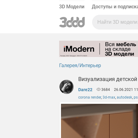
3D Модели
Доступы и подписк
Галерея
Интерьер
Визуализация детской
Dare22
3684
26.06.2021 11
corona render
,
3d-max
,
autodesk
,
ps