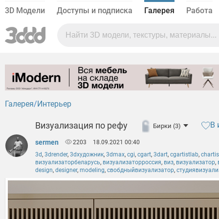
3D Модели
Доступы и подписка
Галерея
Работа
Галерея
Интерьер
Визуализация по рефу
В 
Бирки (3)
sermen
2203
18.09.2021 00:40
3d
,
3drender
,
3dхудожник
,
3dmax
,
cgi
,
cgart
,
3dart
,
cgartistlab
,
chartis
визуализаторбеларусь
,
визуализаторроссия
,
виз
,
визуализатор
,
design
,
designer
,
modeling
,
свобдныйвизуализатор
,
студиявизуали