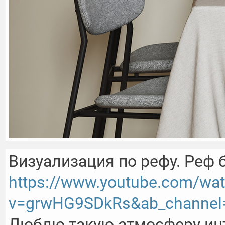
https://www.youtube.com/wa
v=grwHG9SDkRs&ab_channe
Люблю такую атмосферу инте