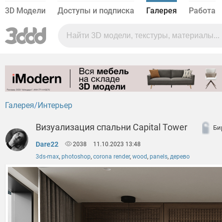
3D Модели
Доступы и подписка
Галерея
Работа
Галерея
Интерьер
Визуализация спальни Capital Tower
Би
Dare22
2038
11.10.2023 13:48
3ds-max
,
photoshop
,
corona render
,
wood
,
panels
,
дерево