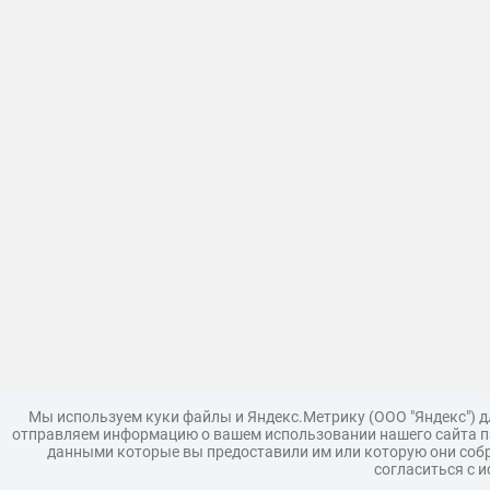
Мы используем куки файлы и Яндекс.Метрику (ООО "Яндекс") 
отправляем информацию о вашем использовании нашего сайта па
данными которые вы предоставили им или которую они собр
согласиться с 
Загрузить модель
Правила
Поддержка
Царь 3D г