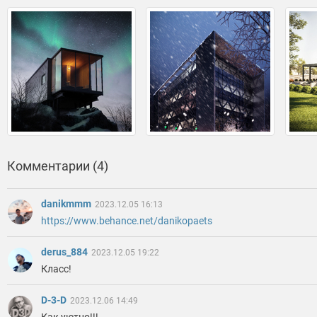
Комментарии (4)
danikmmm
2023.12.05 16:13
https://www.behance.net/danikopaets
derus_884
2023.12.05 19:22
Класс!
D-3-D
2023.12.06 14:49