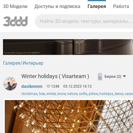
3D Модели
Доступы и подписка
Галерея
Работа
Галерея
Интерьер
Winter holidays ( Visarteam )
Бирки (2)
danikmmm
1248
05.12.2023 16:12
christmas
,
tree
,
winter
,
snow
,
nature
,
soffa
,
pillow
,
holidays
,
decor
,
carp