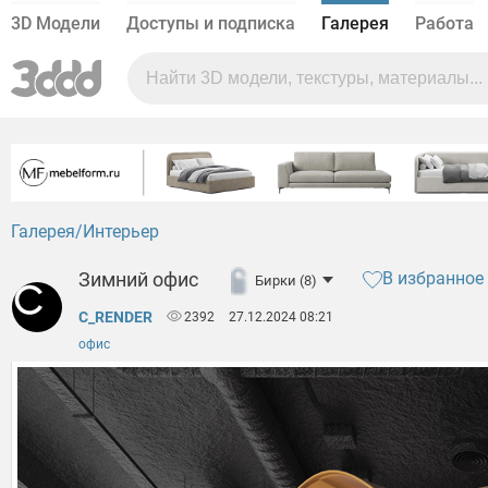
3D Модели
Доступы и подписка
Галерея
Работа
Галерея
Интерьер
Зимний офис
В избранное
Бирки (8)
C_RENDER
2392
27.12.2024 08:21
офис