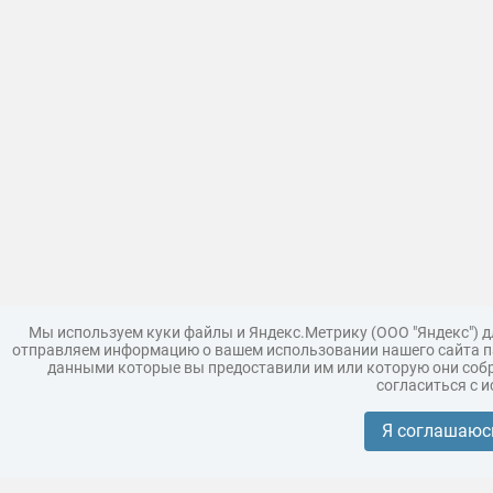
Мы используем куки файлы и Яндекс.Метрику (ООО "Яндекс") 
отправляем информацию о вашем использовании нашего сайта па
данными которые вы предоставили им или которую они собр
согласиться с 
Загрузить модель
Правила
Поддержка
Царь 3D г
Коллекции моделей
Я соглашаюс
Реклама
Корпоративным покупателям
Разместить модели бренда