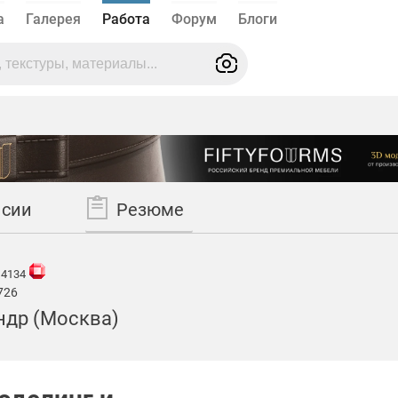
а
Галерея
Работа
Форум
Блоги
нсии
Резюме
14134
726
ндр (Москва)