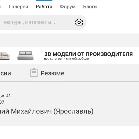
а
Галерея
Работа
Форум
Блоги
нсии
Резюме
ия 43
37
ний Михайлович (Ярославль)