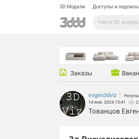
3D Модели
Доступы и подписк
Заказы
Вака
evgen3dviz
Репутац
14 янв. 2024 15:41
2
Тованцов Евге