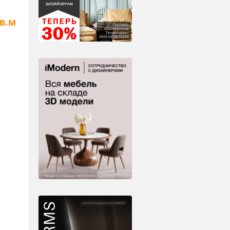
кв.м
D