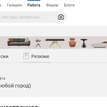
а
Галерея
Работа
Форум
Блоги
нсии
Резюме
814
Любой город)