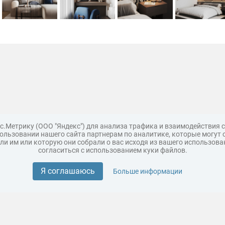
с.Метрику (ООО "Яндекс") для анализа трафика и взаимодействия
льзовании нашего сайта партнерам по аналитике, которые могут 
и им или которую они собрали о вас исходя из вашего использова
согласиться с использованием куки файлов.
Поддержка
Царь 3D горы
Мастер полигона
Топ модель
Я соглашаюсь
Больше информации
Разместить модели бренда
ия пользования