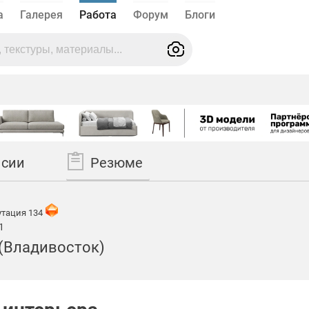
а
Галерея
Работа
Форум
Блоги
нсии
Резюме
тация 134
1
(Владивосток)