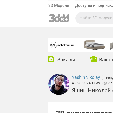
3D Модели
Доступы и подписк
Заказы
Вака
YashinNikolay
Репу
4 ноя. 2024 17:39
36
Яшин Николай 