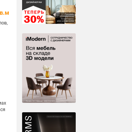
кв.м
лов,
мах
лся