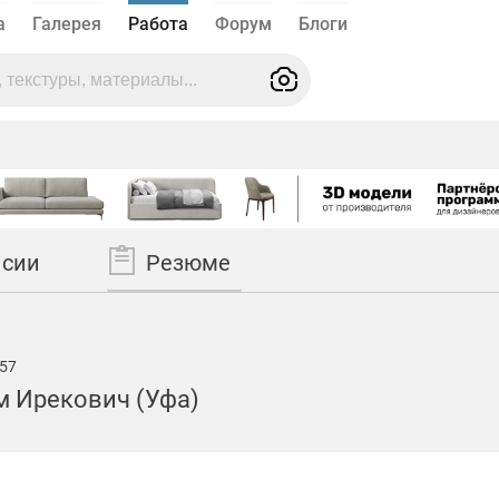
а
Галерея
Работа
Форум
Блоги
нсии
Резюме
57
м Ирекович (Уфа)