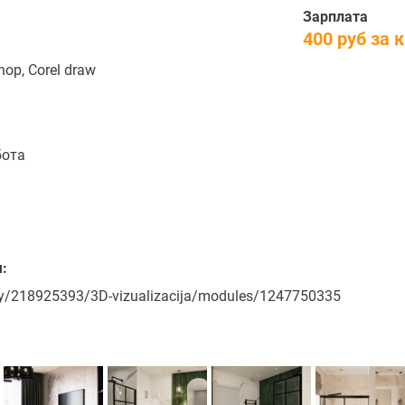
Зарплата
400 руб за 
hop, Corel draw
бота
:
ery/218925393/3D-vizualizacija/modules/1247750335