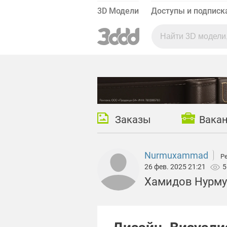
3D Модели
Доступы и подписк
Заказы
Вака
Nurmuxammad
Ре
26 фев. 2025 21:21
5
Хамидов Нурму