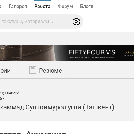
а
Галерея
Работа
Форум
Блоги
нсии
Резюме
путация 0
67
хаммад Султонмурод угли (Ташкент)