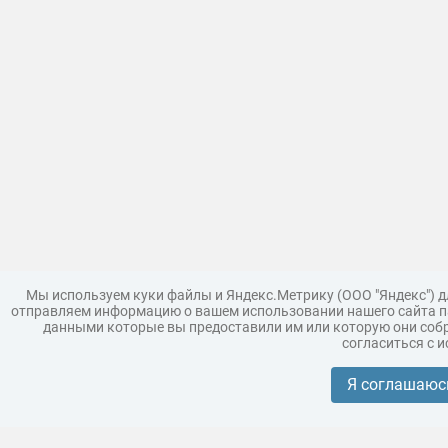
Мы используем куки файлы и Яндекс.Метрику (ООО "Яндекс") 
отправляем информацию о вашем использовании нашего сайта па
данными которые вы предоставили им или которую они собр
согласиться с 
Загрузить модель
Правила
Поддержка
Царь 3D г
Коллекции моделей
Я соглашаюс
Реклама
Корпоративным покупателям
Разместить модели бренда
Политика конфиденциальности
Условия пользования