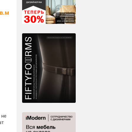
кв.м
 не
ат