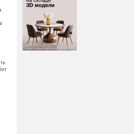
и
а
ать
бот