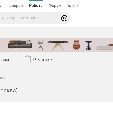
а
Галерея
Работа
Форум
Блоги
нсии
Резюме
я 0
Москва)