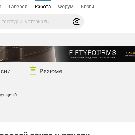
а
Галерея
Работа
Форум
Блоги
нсии
Резюме
утация 0