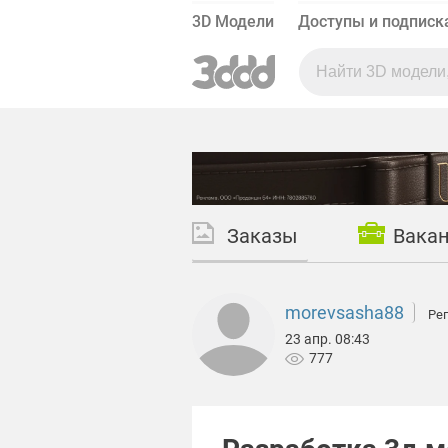
3D Модели
Доступы и подписк
Заказы
Вака
morevsasha88
Реп
23 апр. 08:43
777