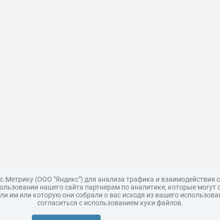
с.Метрику (ООО "Яндекс") для анализа трафика и взаимодействия
льзовании нашего сайта партнерам по аналитике, которые могут 
и им или которую они собрали о вас исходя из вашего использова
согласиться с использованием куки файлов.
Поддержка
Царь 3D горы
Мастер полигона
Топ модель