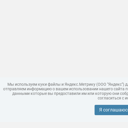
Мы используем куки файлы и Яндекс.Метрику (ООО "Яндекс") 
отправляем информацию о вашем использовании нашего сайта па
данными которые вы предоставили им или которую они собр
согласиться с 
Загрузить модель
Правила
Поддержка
Царь 3D г
Коллекции моделей
Я соглашаюс
Реклама
Корпоративным покупателям
Разместить модели бренда
Политика конфиденциальности
Условия пользования