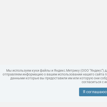
Мы используем куки файлы и Яндекс.Метрику (ООО "Яндекс") 
отправляем информацию о вашем использовании нашего сайта па
данными которые вы предоставили им или которую они собр
согласиться с 
Загрузить модель
Правила
Поддержка
Царь 3D г
Коллекции моделей
Я соглашаюс
Реклама
Корпоративным покупателям
Разместить модели бренда
Политика конфиденциальности
Условия пользования