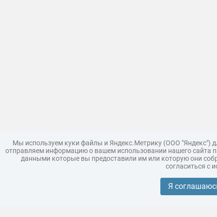
Мы используем куки файлы и Яндекс.Метрику (ООО "Яндекс") 
отправляем информацию о вашем использовании нашего сайта па
данными которые вы предоставили им или которую они собр
согласиться с 
Загрузить модель
Правила
Поддержка
Царь 3D г
Коллекции моделей
Я соглашаюс
Реклама
Корпоративным покупателям
Разместить модели бренда
Политика конфиденциальности
Условия пользования