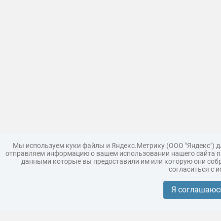
Мы используем куки файлы и Яндекс.Метрику (ООО "Яндекс") 
отправляем информацию о вашем использовании нашего сайта па
данными которые вы предоставили им или которую они собр
согласиться с 
Загрузить модель
Правила
Поддержка
Царь 3D г
Коллекции моделей
Я соглашаюс
Реклама
Корпоративным покупателям
Разместить модели бренда
Политика конфиденциальности
Условия пользования