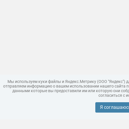
Мы используем куки файлы и Яндекс.Метрику (ООО "Яндекс") 
отправляем информацию о вашем использовании нашего сайта па
данными которые вы предоставили им или которую они собр
согласиться с 
Загрузить модель
Правила
Поддержка
Царь 3D г
Коллекции моделей
Я соглашаюс
Реклама
Корпоративным покупателям
Разместить модели бренда
Политика конфиденциальности
Условия пользования