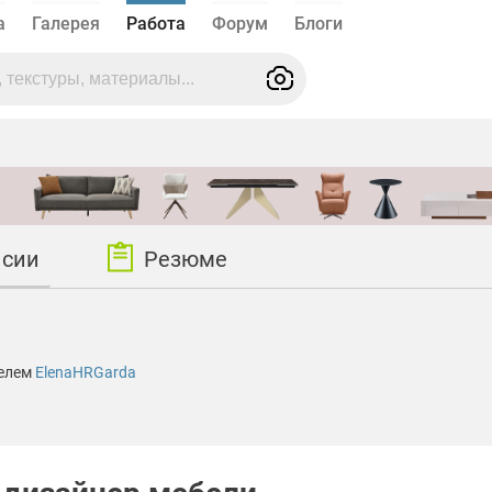
а
Галерея
Работа
Форум
Блоги
нсии
Резюме
телем
ElenaHRGarda