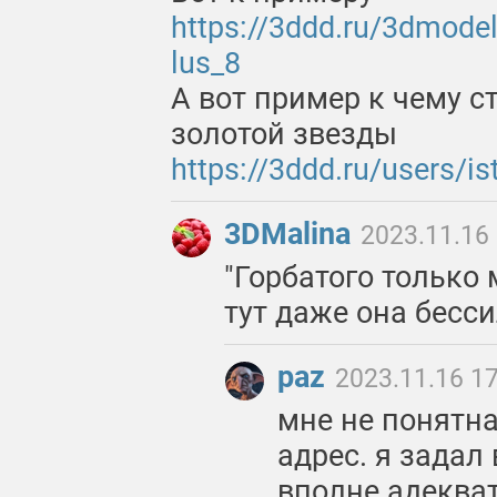
https://3ddd.ru/3dmode
lus_8
А вот пример к чему с
золотой звезды
https://3ddd.ru/users/i
3DMalina
2023.11.16
"Горбатого только 
тут даже она бесс
paz
2023.11.16 1
мне не понятна
адрес. я задал 
вполне адекват