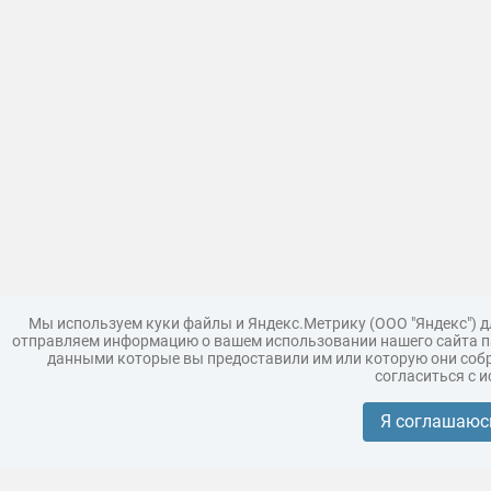
Мы используем куки файлы и Яндекс.Метрику (ООО "Яндекс") 
отправляем информацию о вашем использовании нашего сайта па
данными которые вы предоставили им или которую они собр
согласиться с 
Загрузить модель
Правила
Поддержка
Царь 3D г
Коллекции моделей
Я соглашаюс
Реклама
Корпоративным покупателям
Разместить модели бренда
Политика конфиденциальности
Условия пользования