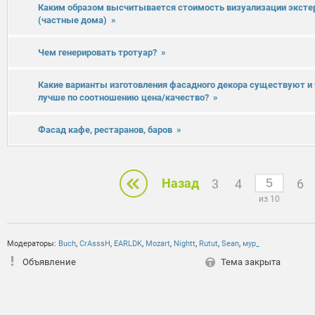
Каким образом высчитывается стоимость визуализации эксте
(частные дома)
»
Чем генерировать тротуар?
»
Какие варианты изготовления фасадного декора существуют и
лучше по соотношению цена/качество?
»
Фасад кафе, рестаранов, баров
»
Назад
3
4
6
из 10
Модераторы:
Buch
,
CrAsssH
,
EARLDK
,
Mozart
,
Nightt
,
Rutut
,
Sean
,
мур_
Объявление
Тема закрыта