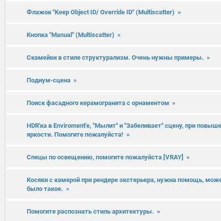
Флажок "Keep Object ID/ Override ID" (Multiscatter)
»
Кнопка "Manual" (Multiscatter)
»
Скамейки в стиле структурализм. Очень нужны примеры.
»
Подиум-сцена
»
Поиск фасадного керамогранита с орнаментом
»
HDR'ка в Enviroment'e, "Мылит" и "Забеливает" сцену, при повыш
яркости. Помогите пожалуйста!
»
Спецы по освещению, помогите пожалуйста [VRAY]
»
Косяки с камерой при рендере экстерьера, нужна помощь, може
было такое.
»
Помогите распознать стиль архитектуры.
»