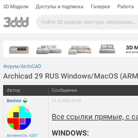
3D Модели
Доступы и подписка
Галерея
Работа
Форум
ArchiCAD
Archicad 29 RUS Windows/MacOS (ARM/
Автор
Сообщение
Bestviz
14.10.2025 09:36
Все ссылки прямые, с с
WINDOWS:
Активность: 6207