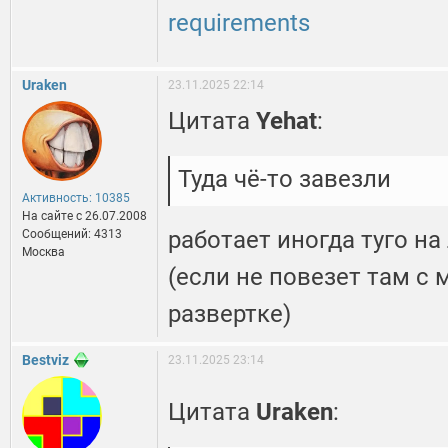
requirements
Uraken
23.11.2025 22:14
Цитата
Yehat
:
Туда чё-то завезли
Активность: 10385
На сайте c 26.07.2008
работает иногда туго н
Сообщений: 4313
Москва
(если не повезет там с
развертке)
Bestviz
23.11.2025 23:14
Цитата
Uraken
: