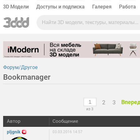
3D Модели
Доступы и подписка
Галерея
Работа
Форум
Другое
Bookmanager
Впере
2
3
из 3
Автор
Сообщение
pljgnik
03.03.2016 14:57