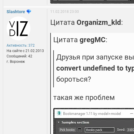
Slashtore
11.02.2018 23:00
Цитата
Organizm_kld
:
Цитата
gregMC
:
Активность: 372
На сайте c 21.02.2013
Друзья при запуске в
Сообщений: 42
г. Воронеж
convert undefined to ty
бороться?
такая же проблем