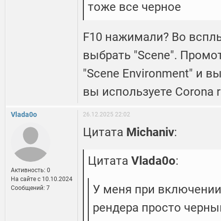
тоже все черное
F10 нажимали? Во всп
выбрать "Scene". Промо
"Scene Environment" и вы
вы используете Corona r
Vlada0o
26.12.2025 22:02
Цитата
Michaniv
:
Цитата
Vlada0o
:
Активность: 0
На сайте c 10.10.2024
У меня при включении
Сообщений: 7
рендера просто черный