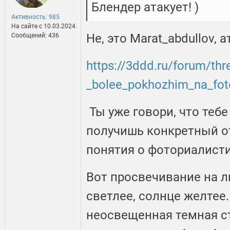
Блендер атакует! )
Активность: 985
На сайте c 10.03.2024
Не, это Marat_abdullov, а
Сообщений: 436
https://3ddd.ru/forum/th
_bolee_pokhozhim_na_fo
Ты уже говори, что тебе
получишь конкретный от
понятия о фоториалист
Вот просвечивание на л
светлее, солнце желтее.
неосвещенная темная ст