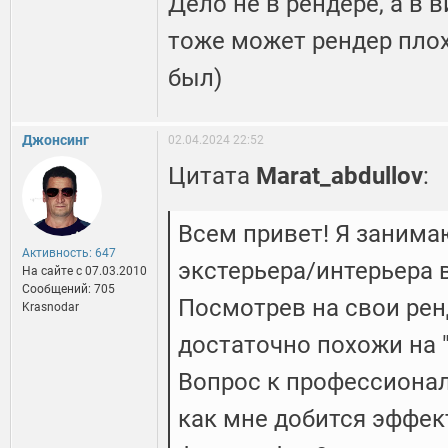
Дело не в рендере, а в 
тоже может рендер пло
был)
Джонсинг
02.04.2024 22:52
Цитата
Marat_abdullov
:
Всем привет! Я занима
Активность: 647
экстерьера/интерьера в
На сайте c 07.03.2010
Сообщений: 705
Посмотрев на свои ренд
Krasnodar
достаточно похожи на 
Вопрос к профессионал
как мне добится эффек