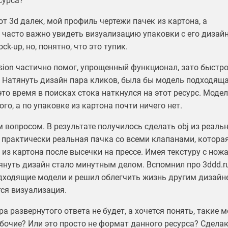
сурса?
от 3d далек, мой профиль чертежи пачек из картона, а
 часто важно увидеть визуализацию упаковки с его дизай
ck-up, но, понятно, что это тупик.
sion частично помог, упрощенный функционал, зато быстр
. Натянуть дизайн пара кликов, была бы модель подходяща
то время в поисках стока наткнулся на этот ресурс. Моде
го, а по упаковке из картона почти ничего нет.
 вопросом. В результате получилось сделать obj из реаль
 практически реальная пачка со всеми клапанами, котора
 из картона после высечки на прессе. Имея текстуру с нож
януть дизайн стало минутным делом. Вспомнил про 3ddd.ru
одходящие модели и решил облегчить жизнь другим дизайн
тся визуализация.
а развернутого ответа не будет, а хочется понять, такие 
абочие? Или это просто не формат данного ресурса? Сдела