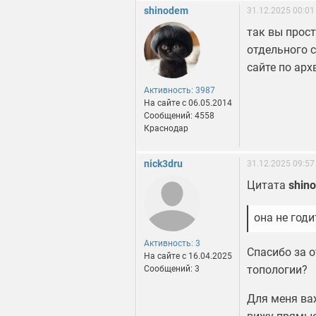
shinodem
31.12.2025 00:01
так вы прос
отдельного с
сайте по арх
Активность: 3987
На сайте c 06.05.2014
Сообщений: 4558
Краснодар
nick3dru
31.12.2025 09:57
Цитата
shin
она не годи
Активность: 3
Спасибо за о
На сайте c 16.04.2025
топологии?
Сообщений: 3
Для меня важ