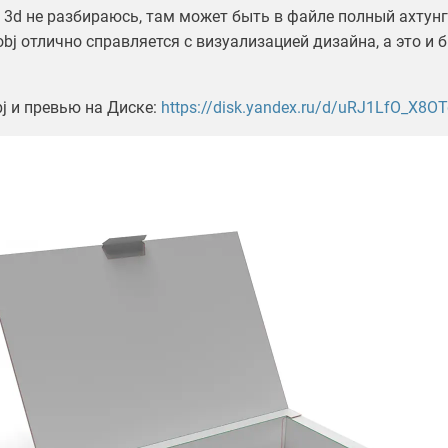
в 3d не разбираюсь, там может быть в файле полный ахтунг
obj отлично справляется с визуализацией дизайна, а это и 
j и превью на Диске:
https://disk.yandex.ru/d/uRJ1LfO_X8O