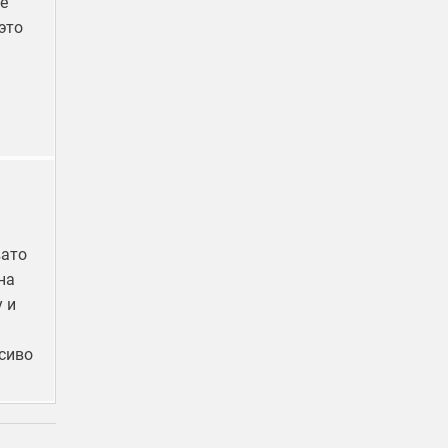
е
это
вато
на
 и
асиво