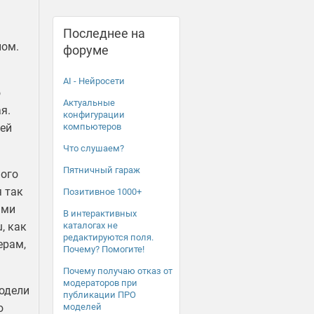
Последнее на
ном.
форуме
AI - Нейросети
о
Актуальные
я.
конфигурации
лей
компьютеров
Что слушаем?
Пятничный гараж
ного
я так
Позитивное 1000+
ами
В интерактивных
, как
каталогах не
редактируются поля.
ерам,
Почему? Помогите!
Почему получаю отказ от
модераторов при
модели
публикации ПРО
ю
моделей