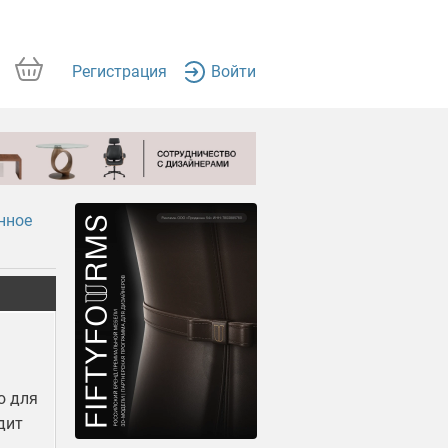
Регистрация
Войти
нное
ю для
дит