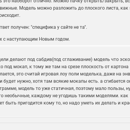
ь это наоборот отлично. Можно пачку открыть/закрыть, вс
вижные. Модель можно разложить до плоского листа, как 
оисходит.
твет получен: "специфика у сайте не та".
ех с наступающим Новым годом.
дели делают под сабдив(под сглаживание) модель что эско
о под мокап, к тому же там на срезе плоскость от картона
лается, это считай игровая лоу поли моделька, даже на эн
и будет нужно, хотя там всякие мокапы есть. а сгибается о
грамме, модель то уже статичная, поэтому мало пользы, ну
то необычные, каждому не угодишь такими моделями. как
 быть пригодится кому то, но надо уметь их делать и кр