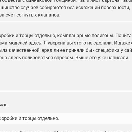
 объекты с одинаковой толщиной, так и лист картона тако
ьшинстве случаев собираются без искажений поверхности,
за счет согнутых клапанов.
оробки и торцы отдельно, компланарные полигоны. Почита
ма моделей здесь. Я уверена вы этого не сделали. И даже 
ла качественной, вряд ли ее приняли бы - специфика у сай
 она здесь пользоваться спросом. Выше это уже написали.
ька
:
коробки и торцы отдельно.