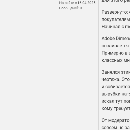
для этого ре
На сайте c 16.04.2025
Сообщений: 3
Развернуто: 
покупателям
Начинал с mo
Adobe Dimen
осваивается
Примерно в э
классных мно
Занялся этим
чертежа. Это
и собирается
вырубки нат
искал тут п
кому требуе
От модератор
совсем не р