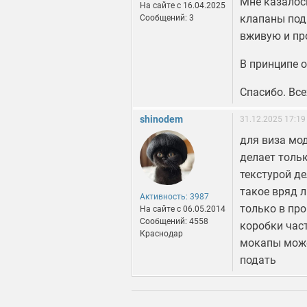
Мне казалос
На сайте c 16.04.2025
клапаны под
Сообщений: 3
вживую и пр
В принципе о
Спасибо. Вс
shinodem
31.12.2025 17:19
для виза мо
делает тольк
текстурой де
такое вряд л
Активность: 3987
только в про
На сайте c 06.05.2014
Сообщений: 4558
коробки час
Краснодар
мокапы может
подать