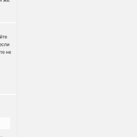
й же.
йте
если
те не