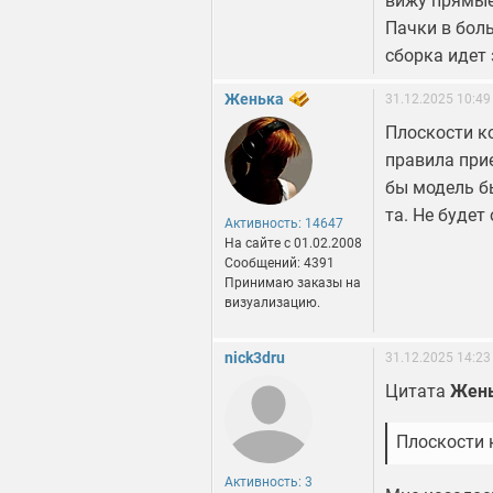
вижу прямые
Пачки в бол
сборка идет 
Женька
31.12.2025 10:49
Плоскости к
правила прие
бы модель бы
та. Не будет
Активность: 14647
На сайте c 01.02.2008
Сообщений: 4391
Принимаю заказы на
визуализацию.
nick3dru
31.12.2025 14:23
Цитата
Жен
Плоскости 
Активность: 3