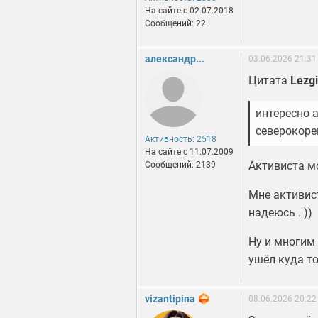
На сайте c 02.07.2018
Сообщений: 22
александр...
03.06.2026 21:31
Цитата
Lezg
интересно а
северокоре
Активность: 2518
На сайте c 11.07.2009
Активиста м
Сообщений: 2139
Мне активист
надеюсь . ))
Ну и многим 
ушёл куда т
vizantipina
08.06.2026 20:22