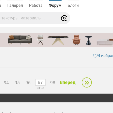
а
Галерея
Работа
Форум
Блоги
В избра
Вперед
94
95
96
98
из 98