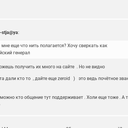
i-stja@ya
:
 мне еще что нить полагается? Хочу сверкать как
йский генерал
ожешь получить их много на сайте . Но не видно
а дали кто то , дайте еще zeroid ) это ведь почётное зва
можно кто общение тут поддерживает . Холи еще тоже . А 
о