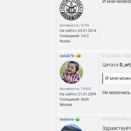
И мне можно 
Активность: 9196
На сайте c 05.01.2014
Сообщений: 1412
Russia
valek76
01.05.2026 19:56
Цитата
D_art
И мне можн
Активность: 15003
Не мелочись
На сайте c 21.01.2009
Сообщений: 3649
Москва
renieee
02.05.2026 04:35
Здравствуйт