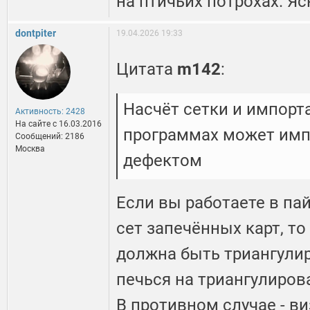
на птичьих потрохах. Яс
dontpiter
19.04.2026 19:33
Цитата
m142
:
Насчёт сетки и импорт
Активность: 2428
На сайте c 16.03.2016
программах может имп
Сообщений: 2186
Москва
дефектом
Если вы работаете в па
сет запечённых карт, т
должна быть триангули
печься на триангулиров
В противном случае - в