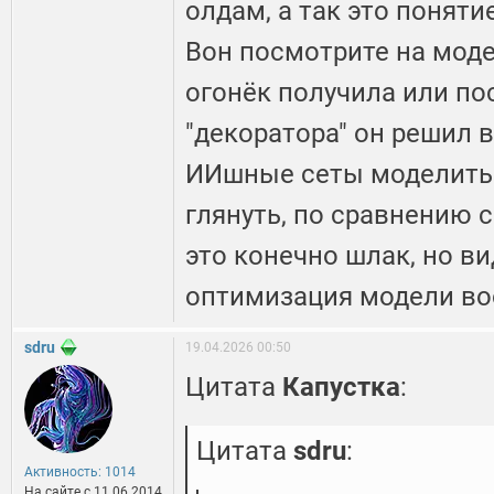
олдам, а так это понят
Вон посмотрите на моде
огонёк получила или п
"декоратора" он решил в
ИИшные сеты моделить г
глянуть, по сравнению 
это конечно шлак, но в
оптимизация модели во
sdru
19.04.2026 00:50
Цитата
Капустка
:
Цитата
sdru
:
Активность: 1014
На сайте c 11.06.2014