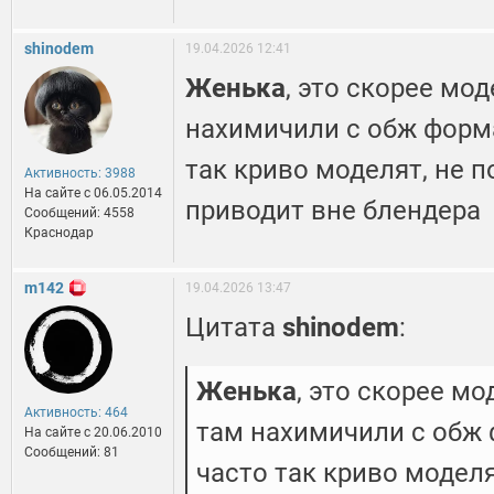
shinodem
19.04.2026 12:41
Женька
, это скорее мо
нахимичили с обж форма
так криво моделят, не п
Активность: 3988
На сайте c 06.05.2014
приводит вне блендера
Сообщений: 4558
Краснодар
m142
19.04.2026 13:47
Цитата
shinodem
:
Женька
, это скорее мо
Активность: 464
там нахимичили с обж 
На сайте c 20.06.2010
Сообщений: 81
часто так криво моделя