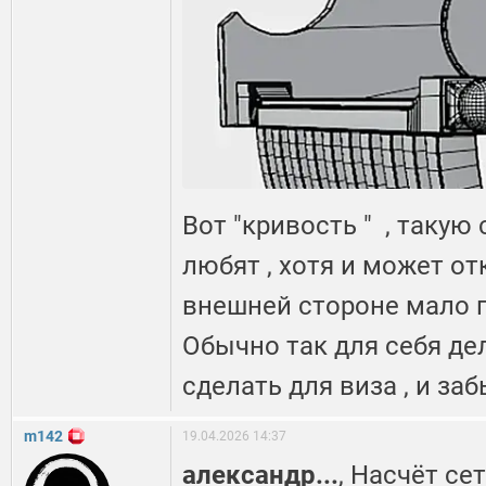
Вот "кривость " , такую
любят , хотя и может о
внешней стороне мало п
Обычно так для себя де
сделать для виза , и з
m142
19.04.2026 14:37
александр...
, Насчёт се