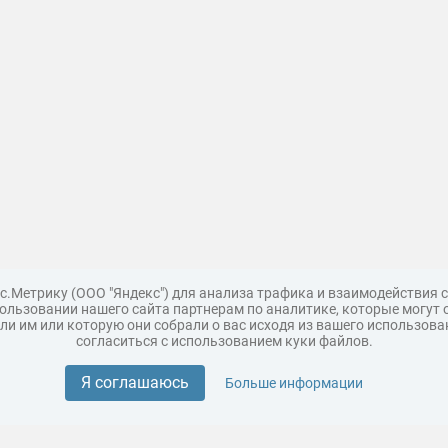
с.Метрику (ООО "Яндекс") для анализа трафика и взаимодействия
льзовании нашего сайта партнерам по аналитике, которые могут 
и им или которую они собрали о вас исходя из вашего использова
согласиться с использованием куки файлов.
Поддержка
Царь 3D горы
Мастер полигона
Топ модель
Я соглашаюсь
Больше информации
Разместить модели бренда
ия пользования