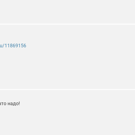
r.ru/11869156
что надо!