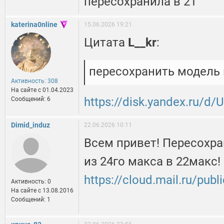
пересохранила в 21
katerina0nline
15.06.2026 19:21
Цитата
L__kr
:
пересохранить модель
Активность: 308
На сайте c 01.04.2023
https://disk.yandex.ru/
Сообщений: 6
Dimid_induz
22.06.2026 10:11
Всем привет! Пересохр
из 24го макса в 22макс!
https://cloud.mail.ru/pub
Активность: 0
На сайте c 13.08.2016
Сообщений: 1