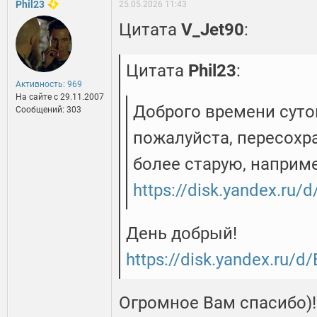
Phil23
25.05.2026 11:43
Цитата
V_Jet90
:
Цитата
Phil23
:
Активность: 969
На сайте c 29.11.2007
Доброго времени суто
Сообщений: 303
пожалуйста, пересохра
более старую, наприм
https://disk.yandex.ru
День добрый!
https://disk.yandex.ru
Огромное Вам спасибо)!