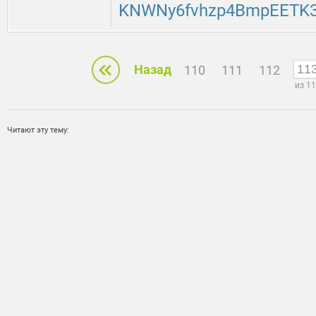
KNWNy6fvhzp4BmpEETK3f
Назад
110
111
112
из 1
Читают эту тему: