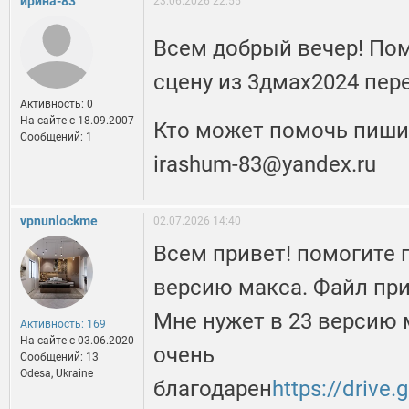
ирина-83
23.06.2026 22:55
Всем добрый вечер! Пом
сцену из 3дмах2024 пер
Активность: 0
На сайте c 18.09.2007
Кто может помочь пиши
Сообщений: 1
irashum-83@yandex.ru
vpnunlockme
02.07.2026 14:40
Всем привет! помогите 
версию макса. Файл при
Мне нужет в 23 версию 
Активность: 169
На сайте c 03.06.2020
очень
Сообщений: 13
Odesa, Ukraine
благодарен
https://drive