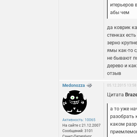
итерьеров 
абы чем
да коврик к
стенках есть
зерно крупне
ямы как-то 
не бывают п
дерево и ка
отзыв
Medonozza
05.12.2015 13:58
Цитата
Braz
а то уже н
разобрать 
Активность: 10065
каком разр
На сайте c 21.12.2007
Сообщений: 3101
приемлемог
Санкт-Петербург