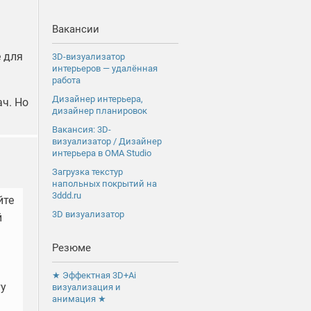
Вакансии
е для
3D-визуализатор
интерьеров — удалённая
работа
Дизайнер интерьера,
ач. Но
дизайнер планировок
Вакансия: 3D-
визуализатор / Дизайнер
интерьера в OMA Studio
Загрузка текстур
напольных покрытий на
3ddd.ru
йте
3D визуализатор
й
Резюме
★ Эффектная 3D+Ai
ту
визуализация и
анимация ★