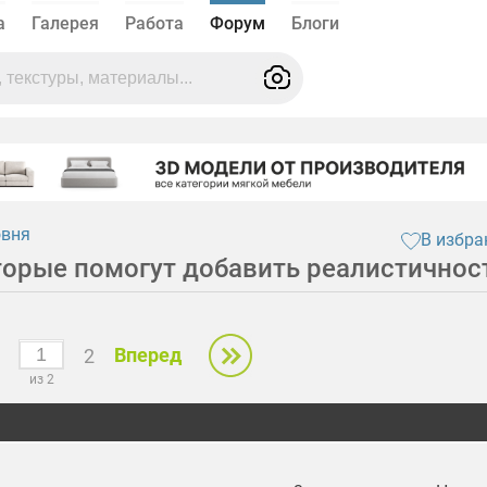
а
Галерея
Работа
Форум
Блоги
овня
В избра
торые помогут добавить реалистичнос
Вперед
2
из 2