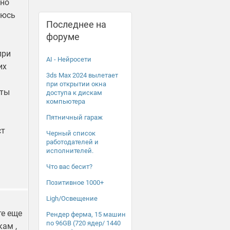
вно
ьюсь
Последнее на
форуме
при
AI - Нейросети
их
3ds Max 2024 вылетает
при открытии окна
оты
доступа к дискам
компьютера
Пятничный гараж
ст
Черный список
работодателей и
исполнителей.
Что вас бесит?
Позитивное 1000+
Ligh/Освещение
те еще
Рендер ферма, 15 машин
по 96GB (720 ядер/ 1440
кам ,