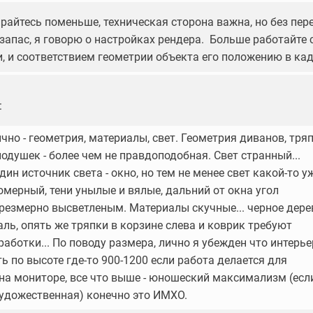
ирайтесь поменьше, техническая сторона важна, но без пер
 запас, я говорю о настройках рендера. Больше работайте 
, и соответствием геометрии объекта его положению в кад
:
чно - геометрия, материалы, свет. Геометрия диванов, тря
подушек - более чем не правдоподобная. Свет странный...
дин источник света - окно, но тем не менее свет какой-то у
омерный, тени унылые и вялые, дальний от окна угол
резмерно высветленым. Материалы скучные... черное дерев
аль, опять же тряпки в корзине слева и коврик требуют
работки... По поводу размера, лично я убежден что интерь
ь по высоте где-то 900-1200 если работа делается для
на мониторе, все что выше - юношеский максимализм (есл
художественная) конечно это ИМХО.