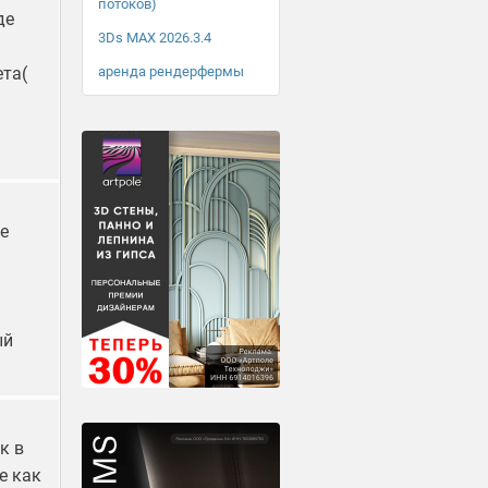
потоков)
де
3Ds MAX 2026.3.4
аренда рендерфермы
та(
е
ый
к в
е как