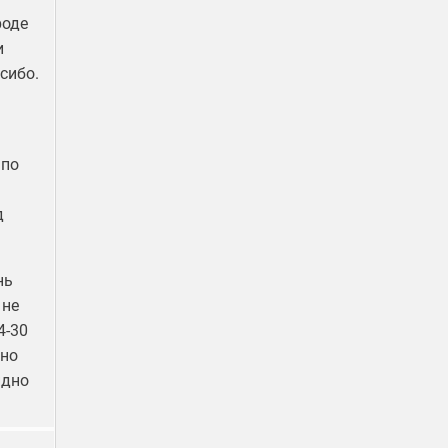
роде
и
асибо.
 по
д
нь
 не
4-30
 но
идно