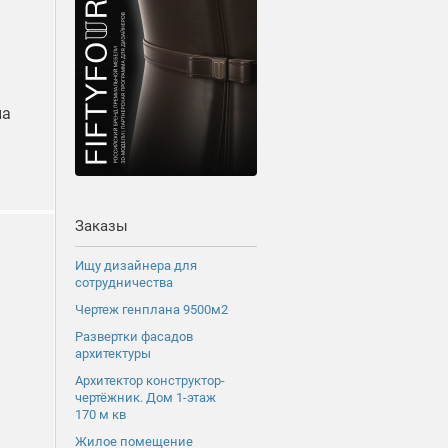
на
Заказы
Ищу дизайнера для
сотрудничества
Чертеж генплана 9500м2
Развертки фасадов
архитектуры
Архитектор конструктор-
чертёжник. Дом 1-этаж
170 м кв
Жилое помещение