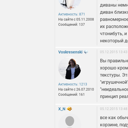
диваны немн
диван близк
Активность: 871
равномерное
На сайте c 05.11.2008
Сообщений: 137
их расположе
чтонибуть, и
некоторый д
Voskresenski
05.12.2015 13:43
Вы правильно
хорошо кром
текстуры. Э
"игрушечной"
Активность: 1213
"неидеально
На сайте c 26.07.2010
Сообщений: 161
принцип реал
X_N
05.12.2015 13:48
все как обыч
корзине, под