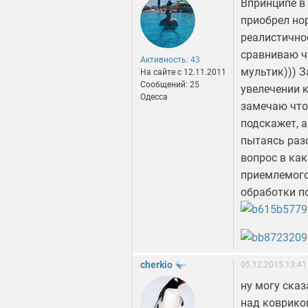
Впринципе в 
приобрел но
реалистичнос
сравниваю ч
Активность: 43
мультик))) 
На сайте c 12.11.2011
Сообщений: 25
увелечении к
Одесса
замечаю что 
подскажет, 
пытаясь раз
вопрос в ка
приемлемого
обработки по
cherkio
05.12.2015 13:41
ну могу ска
над ковриком