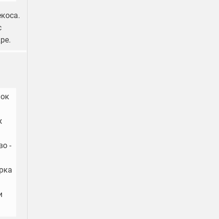
екоса.
с
ре.
пок
ж
о -
ерка
и