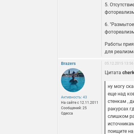
5. Отсутстви
фотореализм
6. "Размытое
фотореализм
Работы прият
для реализм
Brazers
05.12.2015 13:56
Цитата
cherk
ну могу ск
еще над ко
Активность: 43
стенкам , 
На сайте c 12.11.2011
Сообщений: 25
ракурсах г
Одесса
слишком ра
источникам
поищите на