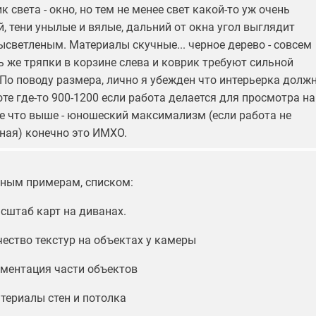
к света - окно, но тем не менее свет какой-то уж очень
, тени унылые и вялые, дальний от окна угол выглядит
ысветленым. Материалы скучные... черное дерево - совсем
ь же тряпки в корзине слева и коврик требуют сильной
 По поводу размера, лично я убежден что интерьерка долж
те где-то 900-1200 если работа делается для просмотра на
се что выше - юношеский максимализм (если работа не
ная) конечно это ИМХО.
ным примерам, списком:
сштаб карт на диванах.
чество текстур на объектах у камеры
гментация части объектов
териалы стен и потолка