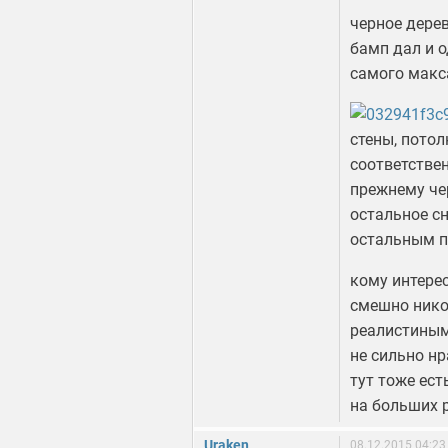
черное дерев
бамп дал и о
самого макс
стены, потол
соответствен
прежнему чер
остальное сн
остальным 
кому интере
смешно нико
реалистиным
не сильно нр
тут тоже ес
на больших 
Uraken
08.12.2015 04:23