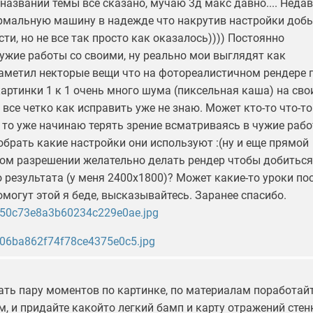
названии темы все сказано, мучаю 3д макс давно.... Неда
рмальную машину в надежде что накрутив настройки доб
ти, но не все так просто как оказалось)))) Постоянно
ужие работы со своими, ну реально мои выглядят как
Заметил некторые вещи что на фотореалистичном рендере 
артинки 1 к 1 очень много шума (пиксельная каша) на сво
все четко как исправить уже не знаю. Может кто-то что-то
а то уже начинаю терять зрение всматриваясь в чужие раб
обрать какие настройки они используют :(ну и еще прямой
ком разрешении желательно делать рендер чтобы добиться
 результата (у меня 2400х1800)? Может какие-то уроки по
могут этой я беде, высказывайтесь. Заранее спасибо.
зать пару моментов по картинке, по материалам поработай
, и придайте какойто легкий бамп и карту отражений стен