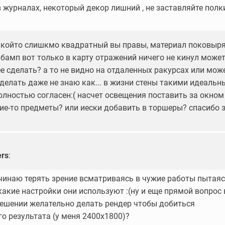
в журналах, некоторый декор лишний , не заставляйте полк
акойто слишкмо квадратный вы правы, материал поковыр
 бамп вот только в карту отражений ничего не кинул може
е сделать? а то не видно на отдаленных ракурсах или мож
сделать даже не знаю как... в жизни стены такими идеаль
олностью согласен:( насчет освещения поставить за окном
кие-то предметы? или иески добавить в торшеры? спасибо 
ers
:
ачинаю терять зрение всматриваясь в чужие работы пытая
какие настройки они используют :(ну и еще прямой вопрос 
ешении желательно делать рендер чтобы добиться
о результата (у меня 2400х1800)?