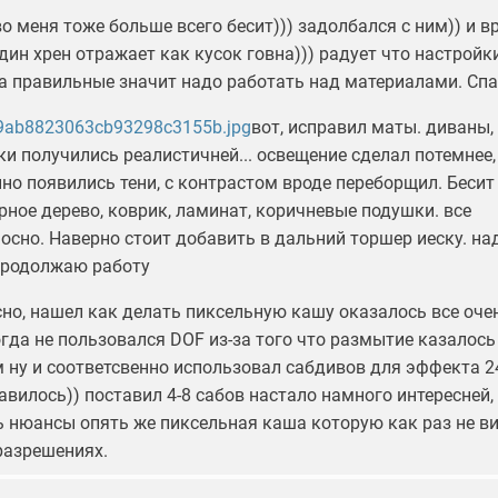
о меня тоже больше всего бесит))) задолбался с ним)) и в
дин хрен отражает как кусок говна))) радует что настройк
а правильные значит надо работать над материалами. Сп
вот, исправил маты. диваны,
ки получились реалистичней... освещение сделал потемнее,
но появились тени, с контрастом вроде переборщил. Бесит
ное дерево, коврик, ламинат, коричневые подушки. все
осно. Наверно стоит добавить в дальний торшер иеску. на
продолжаю работу
сно, нашел как делать пиксельную кашу оказалось все оче
гда не пользовался DOF из-за того что размытие казалось
 ну и соответсвенно использовал сабдивов для эффекта 2
авилось)) поставил 4-8 сабов настало намного интересней,
ть нюансы опять же пиксельная каша которую как раз не в
разрешениях.