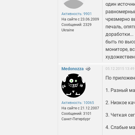
один источни
равномерный
Активность: 9901
чрезмерно в
На сайте c 23.06.2009
Сообщений: 2329
печаль, опят
Ukraine
доработки...
быть по высо
мониторе, в
художествен
Medonozza
05.12.2015 13:49
По приложен
1. Разный ма
2. Низкое ка
Активность: 10065
На сайте c 21.12.2007
Сообщений: 3101
3. Четкая се
Санкт-Петербург
4. Слабые ма