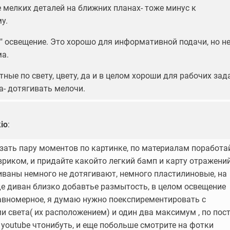
е мелких деталей на ближних планах- тоже минус к
у.
" освещение. Это хорошо для информативной подачи, но н
а.
ные по свету, цвету, да и в целом хороши для рабочих зад
а- дотягивать мелочи.
io
:
азать пару моментов по картинке, по материалам поработа
вриком, и придайте какойто легкий бамп и карту отражени
диваны немного не дотягивают, немного пластилиновые, на
де диван близко добавтье размытость, в целом освещение
вномерное, я думаю нужно поекспирементировать с
и света( их расположением) и один два максимум , по пос
 youtube чтонибуть, и еще побольше смотрите на фотки