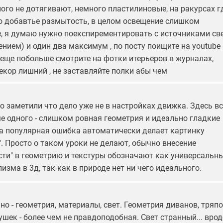
ого не дотягивают, немного пластилиновые, на ракурсах г
о добавтье размытость, в целом освещение слишком
, я думаю нужно поекспирементировать с источниками све
нием) и один два максимум , по посту поищите на youtube
 еще побольше смотрите на фотки итерьеров в журналах,
екор лишний , не заставляйте полки абы чем
 заметили что дело уже не в настройках движка. Здесь вс
е одного - слишком ровная геометрия и идеально гладкие
та популярная ошибка автоматически делает картинку
. Просто о таком уроки не делают, обычно внесение
сти" в геометрию и текстуры обозначают как универсальн
изма в 3д, так как в природе нет ни чего идеального.
но - геометрия, материалы, свет. Геометрия диванов, тряпо
ушек - более чем не правдоподобная. Свет странный... врод