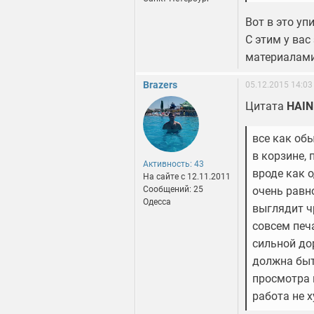
Вот в это уп
С этим у вас
материалами
Brazers
05.12.2015 14:03
Цитата
HAIN
все как обы
в корзине, 
Активность: 43
вроде как о
На сайте c 12.11.2011
Сообщений: 25
очень равн
Одесса
выглядит ч
совсем печ
сильной до
должна быт
просмотра 
работа не 