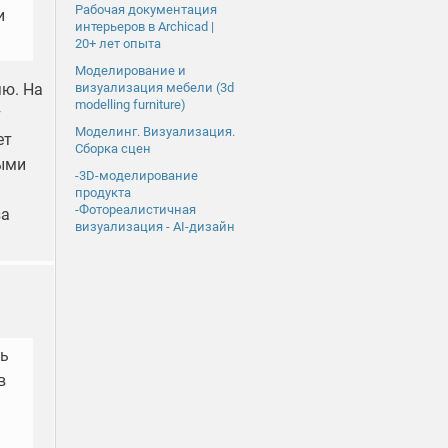
Рабочая документация
и
интерьеров в Archicad |
20+ лет опыта
Моделирование и
визуализация мебели (3d
яю. На
modelling furniture)
т
Моделинг. Визуализация.
ет
Сборка сцен
ными
-3D-моделирование
продукта
-Фотореалистичная
за
визуализация - AI-дизайн
сь
в