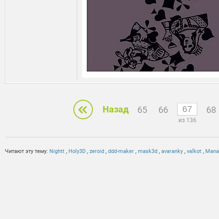
Назад
65
66
68
из 136
Читают эту тему:
Nightt
,
Holy3D
,
zeroid
,
ddd-maker
,
mask3d
,
avaranky
,
valkot
,
Mana