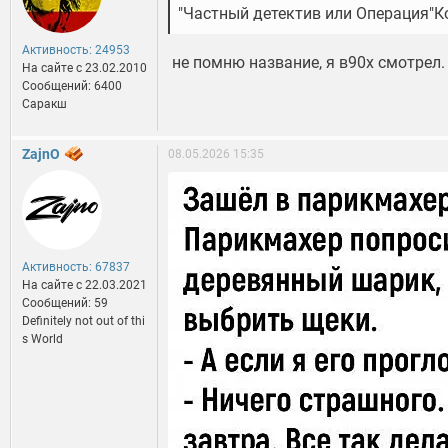
"Частный детектив или Операция"К
Активность: 24953
не помню название, я в90х смотрел
На сайте c 23.02.2010
Сообщений: 6400
Саракш
ZajnO
08.05.2026 15:35
Активность: 67837
На сайте c 22.03.2021
Сообщений: 59
Definitely not out of thi
s World