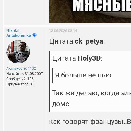
Nikolai
13.06.2026 08:14
Antokonenko
Цитата
ck_petya
:
Цитата
Holy3D
:
Активность: 1132
Я больше не пью
На сайте c 31.08.2007
Сообщений: 196
Приднестровье.
Так же делаю, когда ал
доме
как говорят французы..В