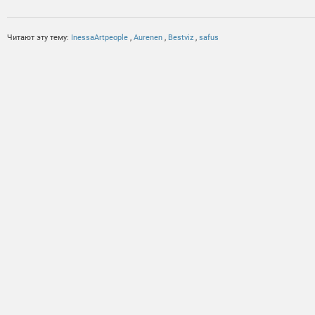
Читают эту тему:
InessaArtpeople
,
Aurenen
,
Bestviz
,
safus