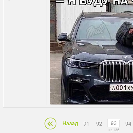
Назад
91
92
94
из 136