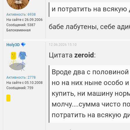
и потратить на всякую 
Активность: 6938
На сайте c 26.09.2006
бабе лабутены, себе ади
Сообщений: 5387
Белокаменная
Holy3D
12.06.2026 15:10
Цитата
zeroid
:
Вроде два с половиной 
Активность: 2778
но на них ныне особо 
На сайте c 05.10.2008
Сообщений: 759
купить, ни машину нор
молчу....сумма чисто п
потратить на всякую ди