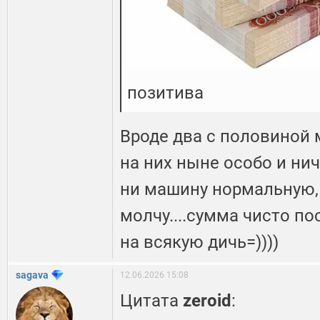
позитива
Вроде два с половиной 
на них ныне особо и нич
ни машину нормальную,
молчу....сумма чисто по
на всякую дичь=))))
sagava
12.06.2026 15:08
Цитата
zeroid
: