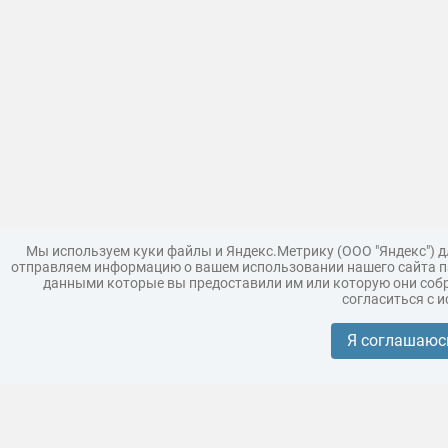
Мы используем куки файлы и Яндекс.Метрику (ООО "Яндекс") 
отправляем информацию о вашем использовании нашего сайта па
данными которые вы предоставили им или которую они собр
согласиться с 
Загрузить модель
Правила
Поддержка
Царь 3D г
Коллекции моделей
Я соглашаюс
Реклама
Корпоративным покупателям
Разместить модели бренда
Политика конфиденциальности
Условия пользования