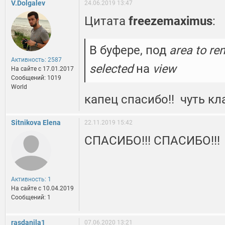
V.Dolgalev
24.06.2019 13:47
Цитата
freezemaximus
:
В буфере, под
area to re
Активность: 2587
selected
на
view
На сайте c 17.01.2017
Сообщений: 1019
World
капец спасибо!! чуть кл
Sitnikova Elena
22.11.2019 15:42
СПАСИБО!!! СПАСИБО!!!
Активность: 1
На сайте c 10.04.2019
Сообщений: 1
rasdanila1
07.06.2020 13:21