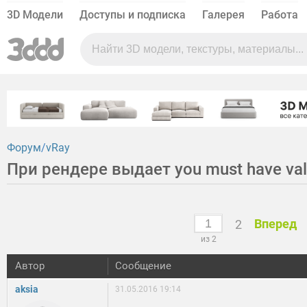
3D Модели
Доступы и подписка
Галерея
Работа
Форум
vRay
При рендере выдает you must have vali
Вперед
2
из 2
Автор
Сообщение
aksia
31.05.2016 19:14