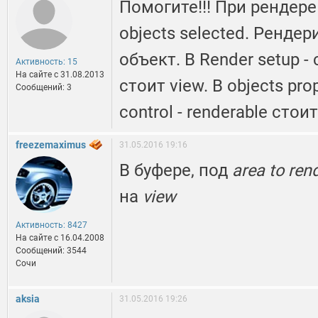
Помогите!!! При рендере
objects selected. Ренд
объект. В Render setup -
Активность: 15
На сайте c 31.08.2013
стоит view. В objects prop
Сообщений: 3
control - renderable стоит
freezemaximus
31.05.2016 19:16
В буфере, под
area to ren
на
view
Активность: 8427
На сайте c 16.04.2008
Сообщений: 3544
Сочи
aksia
31.05.2016 19:26