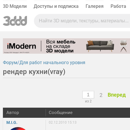
3D Модели
Доступы и подписка
Галерея
Работа
Форум
Для работ начального уровня
рендер кухни(vray)
Вперед
2
из 2
Автор
Сообщение
M.I.G.
02.12.2010 15:13