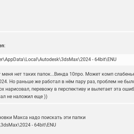
en
:
er\AppData\Local\Autodesk\3dsMax\2024 - 64bit\ENU
у меня нет таких папок...Винда 10про. Может комп слабень
24. Но раньше же работал в нём пару раз, проблем не было
ox нарисовал, перевожу в перспективу и вылетает эта ошиб
ал не наложил еще ))
ановки Макса надо поискать эти папки
k\3dsMax\2024 - 64bit\ENU