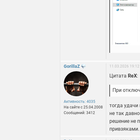
GorillaZ
11.03.2026 19:12
Цитата
ReX
:
При отключ
Активность: 4035
тогда удачи 
На сайте c 25.04.2008
не так давн
Сообщений: 3412
решение не 
привзяками.