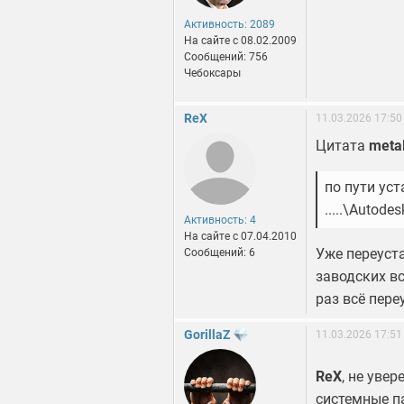
Активность: 2089
На сайте c 08.02.2009
Сообщений: 756
Чебоксары
ReX
11.03.2026 17:50
Цитата
meta
по пути ус
.....\Autod
Активность: 4
На сайте c 07.04.2010
Уже переуст
Сообщений: 6
заводских вс
раз всё пере
GorillaZ
11.03.2026 17:51
ReX
, не уве
системные па