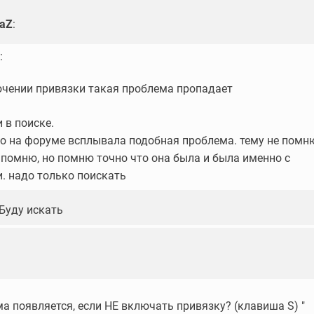
laZ
:
:
чении привязки такая проблема пропадает
 в поиске.
но на форуме всплывала подобная проблема. тему не помн
 помню, но помню точно что она была и была именно с
. надо только поискать
 Буду искать
ма появляется, если НЕ включать привязку? (клавиша S) "