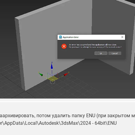
аархивировать, потом удалить папку ENU (при закрытом м
ser\AppData\Local\Autodesk\3dsMax\2024 - 64bit\ENU