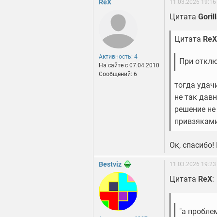
ReX
11.03.2026 19:16
Цитата
Goril
Цитата
ReX
Активность: 4
При отклю
На сайте c 07.04.2010
Сообщений: 6
тогда удачи
не так дав
решение не
привзяками
Ок, спасибо!
Bestviz
11.03.2026 19:23
Цитата
ReX
:
"а пробле