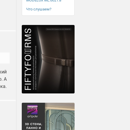
MODELUX ML.6021.8
Что слушаем?
кий
. А
ка.