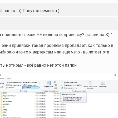
UI папка.. )) Попутал немного )
а появляется, если НЕ включать привязку? (клавиша S) "
ении привязки такая проблема пропадает, как только в
бираю что-то к вертексам или еще чего - вылетает эта
тые открыл - всё равно нет этой папки