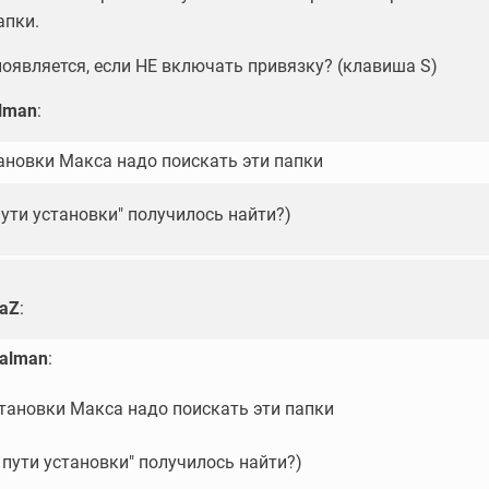
апки.
появляется, если НЕ включать привязку? (клавиша S)
lman
:
тановки Макса надо поискать эти папки
 пути установки" получилось найти?)
laZ
:
alman
:
становки Макса надо поискать эти папки
о пути установки" получилось найти?)