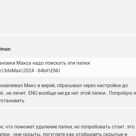
lman
:
тановки Макса надо поискать эти папки
esk\3dsMax\2024 - 64bit\ENU
анавливал Макс и вирей, сбрасывал через настройки до
ё...не лечит. ENU вообще нигде нет этой папки.. Попробую 
установить
рен, что поможет удаление папки, но попробовать стоит. это
пки - они скрыты. погуглите как отобразить скрытые и