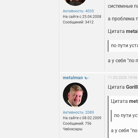
системные п
Активность: 4035
На сайте c 25.04.2008
а проблема 
Сообщений: 3412
Цитата
meta
по пути ус
а у себя "по
metalman
11.03.2026 19:06
Цитата
Goril
Цитата
met
Активность: 2089
по пути у
На сайте c 08.02.2009
Сообщений: 756
Чебоксары
а у себя "п