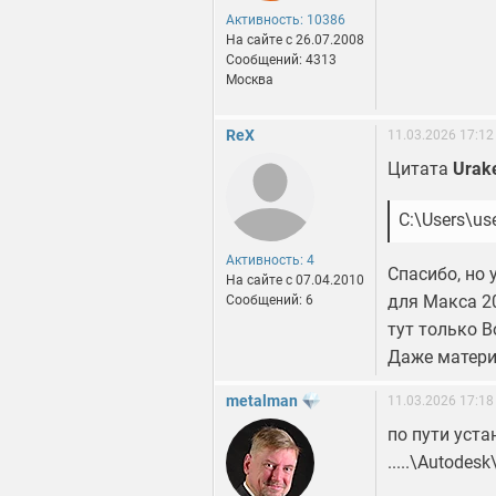
Активность: 10386
На сайте c 26.07.2008
Сообщений: 4313
Москва
ReX
11.03.2026 17:12
Цитата
Urak
C:\Users\us
Активность: 4
Спасибо, но 
На сайте c 07.04.2010
для Макса 20
Сообщений: 6
тут только B
Даже матери
metalman
11.03.2026 17:18
по пути уст
.....\Autodes