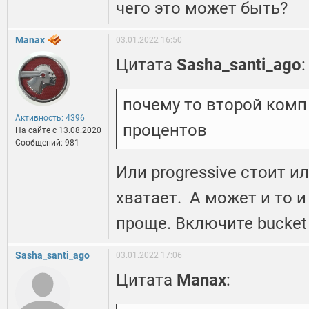
чего это может быть?
Manax
03.01.2022 16:50
Цитата
Sasha_santi_ago
:
почему то второй комп 
Активность: 4396
процентов
На сайте c 13.08.2020
Сообщений: 981
Или progressive стоит и
хватает. А может и то и 
проще. Включите bucket
Sasha_santi_ago
03.01.2022 17:06
Цитата
Manax
: