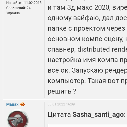
На сайте c 11.02.2018
и там 3д макс 2020, вир
Сообщений: 24
Украина
одному вайфаю, дал дос
папке с проектом через
основном компе сцену,
спавнер, distributed rend
настройка имя компа пр
все ок. Запускаю рендер
компьютер. Такая вот п
решить ?
Manax
03.01.2022 16:09
Цитата
Sasha_santi_ago
: