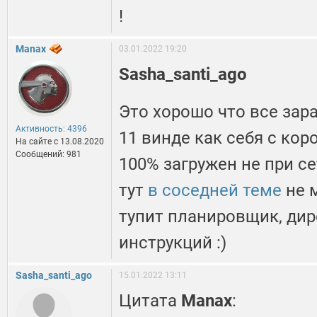
!
Manax
03.01.2022 19:20
Sasha_santi_ago
Это хорошо что все зара
Активность: 4396
11 винде как себя с кор
На сайте c 13.08.2020
Сообщений: 981
100% загружен не при с
тут
в соседней теме
не 
тупит планировщик, дир
инструкций :)
Sasha_santi_ago
15.01.2022 13:11
Цитата
Manax
: