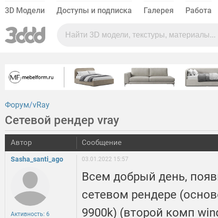
3D Модели
Доступы и подписка
Галерея
Работа
Форум
vRay
Сетевой рендер vray
Автор
Сообщение
Sasha_santi_ago
03.01.2022 15:57
Всем добрый день, появ
сетевом рендере (основ
9900k) (второй комп win
Активность: 6