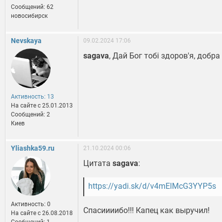
Сообщений: 62
новосибирск
Nevskaya
09.02.2024 17:06
sagava
, Дай Бог тобі здоров'я, добр
Активность: 13
На сайте c 25.01.2013
Сообщений: 2
Киев
Yliashka59.ru
21.10.2024 00:06
Цитата
sagava
:
https://yadi.sk/d/v4mElMcG3YYP5s
Активность: 0
Спасиииибо!!! Капец как выручил!
На сайте c 26.08.2018