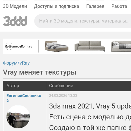
3D Модели
Доступы и подписка
Галерея
Работа
Форум
vRay
Vray меняет текстуры
Автор
Сообщение
ЕвгенийСвечнико
24.03.2026 13:33
в
3ds max 2021, Vray 5 upda
Есть сцена с моделью до
Создаю в той же папке 