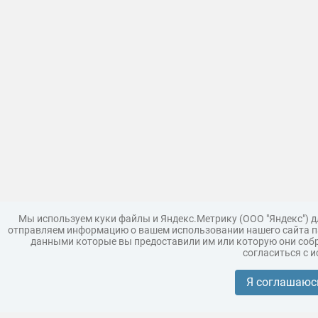
Мы используем куки файлы и Яндекс.Метрику (ООО "Яндекс") 
отправляем информацию о вашем использовании нашего сайта па
данными которые вы предоставили им или которую они собр
согласиться с 
Загрузить модель
Правила
Поддержка
Царь 3D г
Коллекции моделей
Я соглашаюс
Реклама
Корпоративным покупателям
Разместить модели бренда