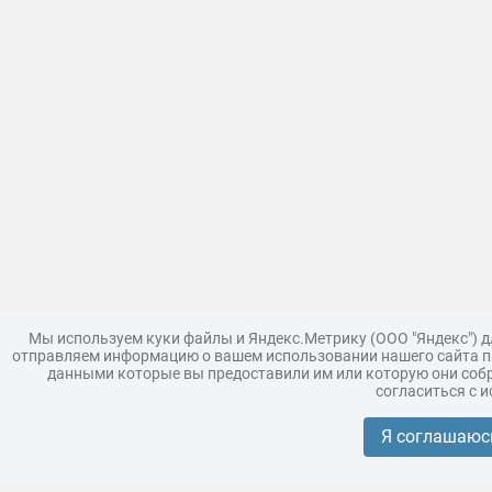
Мы используем куки файлы и Яндекс.Метрику (ООО "Яндекс") 
отправляем информацию о вашем использовании нашего сайта па
данными которые вы предоставили им или которую они собр
согласиться с 
Загрузить модель
Правила
Поддержка
Царь 3D г
Коллекции моделей
Я соглашаюс
Реклама
Корпоративным покупателям
Разместить модели бренда