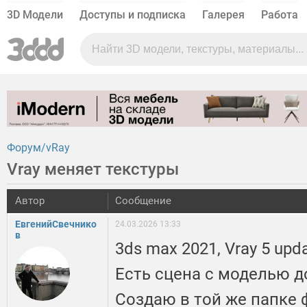
3D Модели
Доступы и подписка
Галерея
Работа
Форум
vRay
Vray меняет текстуры
Автор
Сообщение
ЕвгенийСвечнико
24.03.2026 13:33
в
3ds max 2021, Vray 5 upda
Есть сцена с моделью до
Создаю в той же папке 