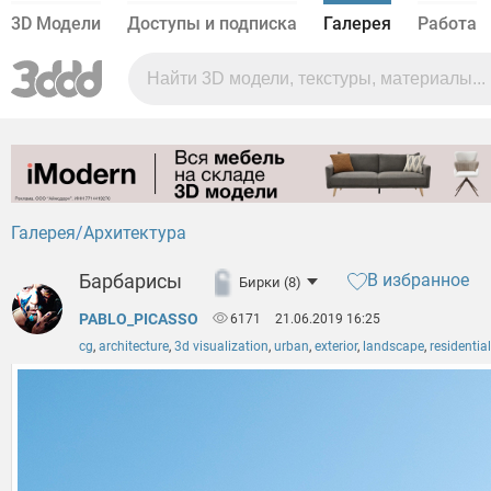
3D Модели
Доступы и подписка
Галерея
Работа
Галерея
Архитектура
Барбарисы
В избранное
Бирки (8)
PABLO_PICASSO
6171
21.06.2019 16:25
cg
,
architecture
,
3d visualization
,
urban
,
exterior
,
landscape
,
residential