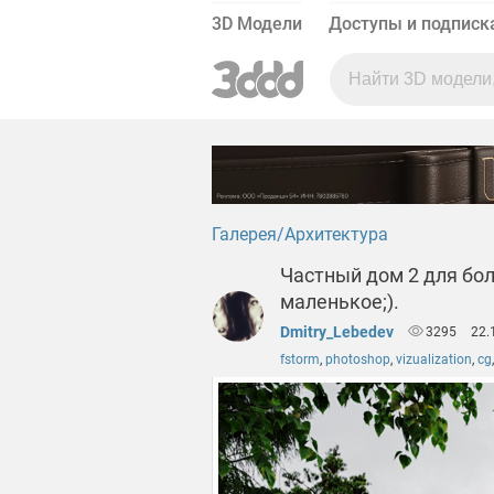
3D Модели
Доступы и подписк
Галерея
Архитектура
Частный дом 2 для бо
маленькое;).
Dmitry_Lebedev
3295
22.
fstorm
,
photoshop
,
vizualization
,
cg