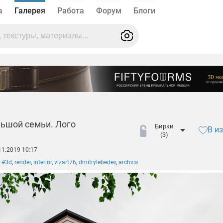
а
Галерея
Работа
Форум
Блоги
льшой семьи. Лого
Бирки
В и
(3)
11.2019 10:17
,
#3d
,
render
,
interior
,
vizart76
,
dmitrylebedev
,
archvis