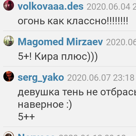
volkovaaa.des
2020.06.04 
огонь как классно!!!!!!!!
Magomed Mirzaev
2020.06
5+! Кира плюс)))
serg_yako
2020.06.07 23:18
девушка тень не отбрас
наверное :)
5++