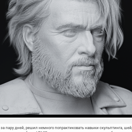
за пару дней, решил немного попрактиковать навыки скульптинга, шейд