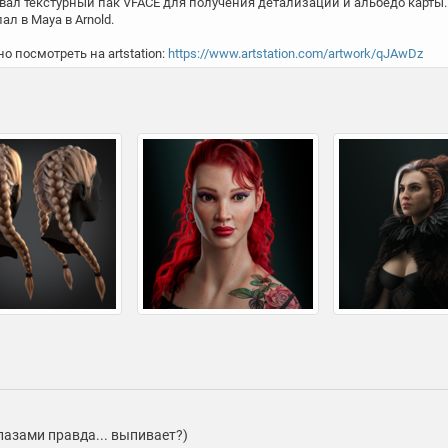
овал текстурный пак VFACE для получения детализации и альбедо карты. 
л в Maya в Arnold.

посмотреть на artstation: 
https://www.artstation.com/artwork/qJAwDz
лазами правда... выпивает?)