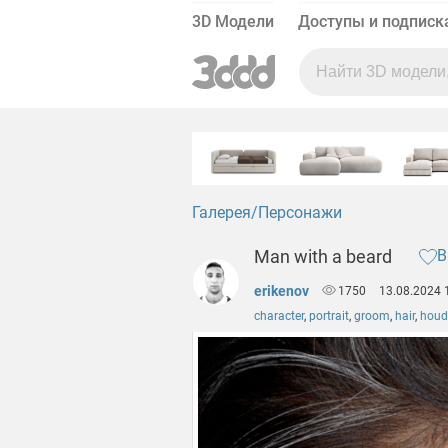
3D Модели
Доступы и подписк
Галерея
Персонажи
Man with a beard
В
erikenov
1750
13.08.2024 
character
,
portrait
,
groom
,
hair
,
houd