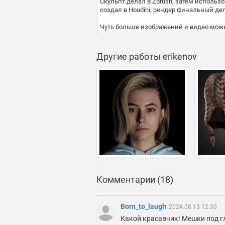
Скульпт делал в Zbrush, затем использ
создал в Houdini, рендер финальный дела
Чуть больше изображений и видео можно 
Другие работы erikenov
Комментарии (18)
Born_to_laugh
2024.08.13 12:30
Какой красавчик! Мешки под г