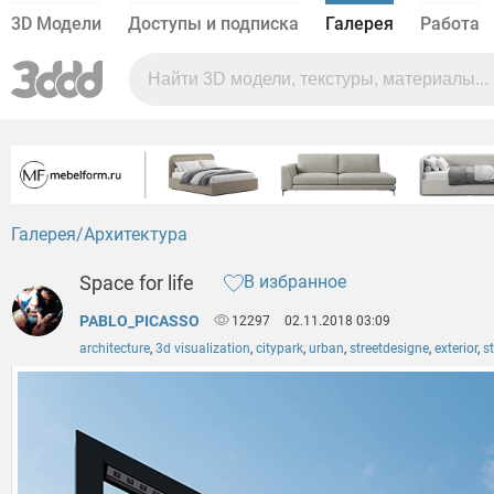
3D Модели
Доступы и подписка
Галерея
Работа
Галерея
Архитектура
Space for life
В избранное
PABLO_PICASSO
12297
02.11.2018 03:09
architecture
,
3d visualization
,
citypark
,
urban
,
streetdesigne
,
exterior
,
st