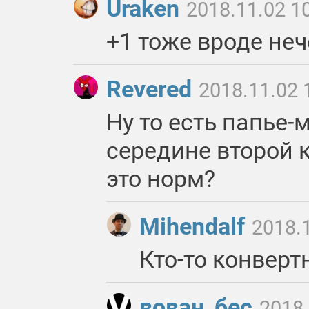
Uraken
2018.11.02 1
+1 тоже вроде не
Revered
2018.11.02 
Ну то есть папье-
середине второй 
это норм?
Mihendalf
2018.
Кто-то конвертн
вован_бес
2018.